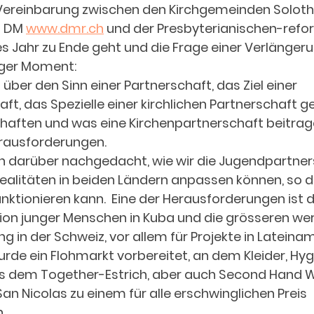
-Vereinbarung zwischen den Kirchgemeinden Soloth
 DM 
www.dmr.ch
 und der Presbyterianischen-refo
s Jahr zu Ende geht und die Frage einer Verlängeru
iger Moment:  
 über den Sinn einer Partnerschaft, das Ziel einer 
t, das Spezielle einer kirchlichen Partnerschaft 
haften und was eine Kirchenpartnerschaft beitrag
rausforderungen.  
h darüber nachgedacht, wie wir die Jugendpartners
ealitäten in beiden Ländern anpassen können, so da
tionieren kann.  Eine der Herausforderungen ist d
ion junger Menschen in Kuba und die grösseren we
g in der Schweiz, vor allem für Projekte in Lateiname
e ein Flohmarkt vorbereitet, an dem Kleider, Hygi
 dem Together-Estrich, aber auch Second Hand W
an Nicolas zu einem für alle erschwinglichen Preis 
  