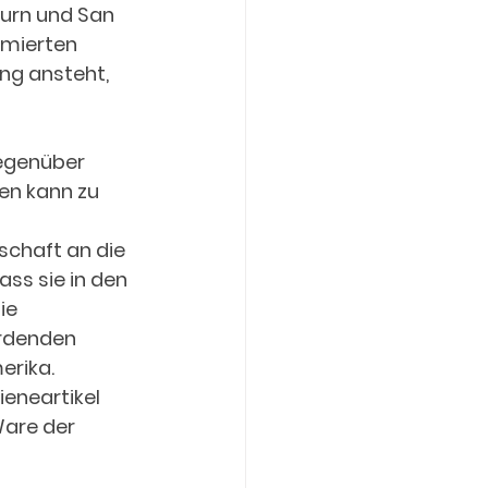
urn und San 
rmierten 
ng ansteht, 
gegenüber 
en kann zu 
chaft an die 
ss sie in den 
ie 
rdenden 
rika.  
eneartikel 
are der 