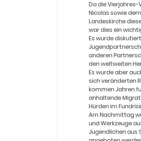
Da die Vierjahres
Nicolas sowie dem
Landeskirche diese
war dies ein wicht
Es wurde diskutiert
Jugendpartnerschaf
anderen Partnersc
den weltweiten He
Es wurde aber auc
sich veränderten R
kommen Jahren funk
anhaltende Migrat
Hürden im Fundrisin
Am Nachmittag wurd
und Werkzeuge aus
Jugendlichen aus S
angeboten werden.