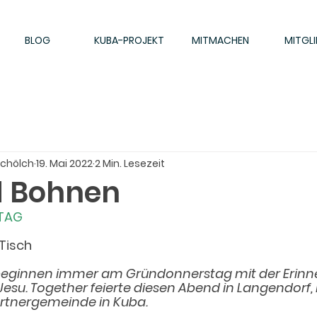
BLOG
KUBA-PROJEKT
MITMACHEN
MITGLI
Schölch
19. Mai 2022
2 Min. Lesezeit
d Bohnen
TAG
 Tisch
beginnen immer am Gründonnerstag mit der Erinn
esu. Together feierte diesen Abend in Langendorf, 
rtnergemeinde in Kuba.