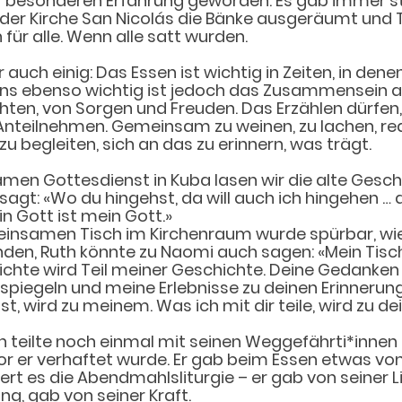
er besonderen Erfahrung geworden. Es gab immer s
 der Kirche San Nicolás die Bänke ausgeräumt und 
für alle. Wenn alle satt wurden.
auch einig: Das Essen ist wichtig in Zeiten, in dene
ens ebenso wichtig ist jedoch das Zusammensein a
hten, von Sorgen und Freuden. Das Erzählen dürfen
Anteilnehmen. Gemeinsam zu weinen, zu lachen, red
zu begleiten, sich an das zu erinnern, was trägt. 
en Gottesdienst in Kuba lasen wir die alte Gesch
sagt: «Wo du hingehst, da will auch ich hingehen … 
in Gott ist mein Gott.»
nsamen Tisch im Kirchenraum wurde spürbar, wie
anden, Ruth könnte zu Naomi auch sagen: «Mein Tisch 
ichte wird Teil meiner Geschichte. Deine Gedanken s
piegeln und meine Erlebnisse zu deinen Erinnerun
st, wird zu meinem. Was ich mit dir teile, wird zu d
 teilte noch einmal mit seinen Weggefährti*innen 
vor er verhaftet wurde. Er gab beim Essen etwas von
iert es die Abendmahlsliturgie – er gab von seiner L
g, gab von seiner Kraft. 