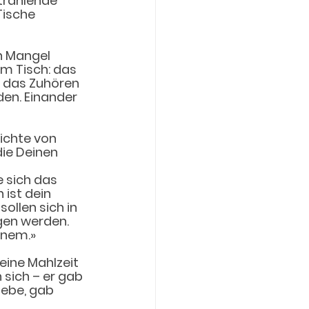
trahlende 
Tische 
n Mangel 
m Tisch: das 
, das Zuhören 
en. Einander 
ichte von 
die Deinen 
 sich das 
ist dein 
ollen sich in 
gen werden. 
einem.»
eine Mahlzeit 
 sich – er gab 
iebe, gab 