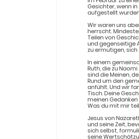
im Februar zu ein
Gesichter, wenn in
aufgestellt wurden 
Wir waren uns aber 
herrscht. Mindest
Teilen von Geschic
und gegenseitige 
zu ermutigen, sich 
In einem gemeinsam
Ruth, die zu Naomi 
sind die Meinen, de
Rund um den gemei
anfühlt. Und wir f
Tisch. Deine Gesch
meinen Gedanken s
Was du mit mir teil
Jesus von Nazareth
und seine Zeit, be
sich selbst, formul
seine Wertschätzun