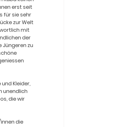
nen erst seit 
für sie sehr 
rücke zur Welt 
wortlich mit 
ndlichen der 
e Jüngeren zu 
schöne 
eniessen 
und Kleider, 
n unendlich 
s, die wir 
nnen die 