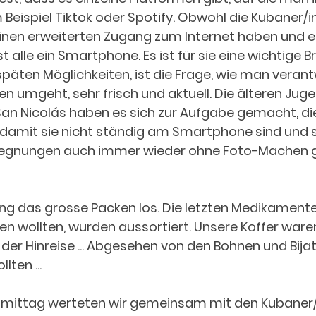
 Beispiel Tiktok oder Spotify. Obwohl die Kubaner/in
inen erweiterten Zugang zum Internet haben und es 
st alle ein Smartphone. Es ist für sie eine wichtige B
päten Möglichkeiten, ist die Frage, wie man verant
en umgeht, sehr frisch und aktuell. Die älteren Juge
an Nicolás haben es sich zur Aufgabe gemacht, di
, damit sie nicht ständig am Smartphone sind und 
gnungen auch immer wieder ohne Foto-Machen g
 das grosse Packen los. Die letzten Medikamente 
sen wollten, wurden aussortiert. Unsere Koffer ware
f der Hinreise ... Abgesehen von den Bohnen und Bijato
ten ...
ittag werteten wir gemeinsam mit den Kubaner/i