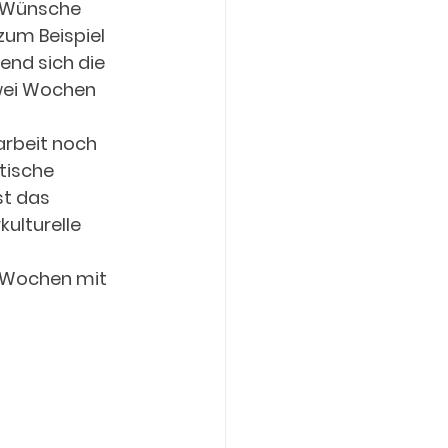
 Wünsche 
zum Beispiel 
d sich die  
wei Wochen 
arbeit noch 
tische 
t das 
ulturelle 
r Wochen mit 