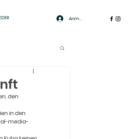
EDER
Anmelden
nft
n, den 
en in den 
ial-media-
in Kuba keinen 